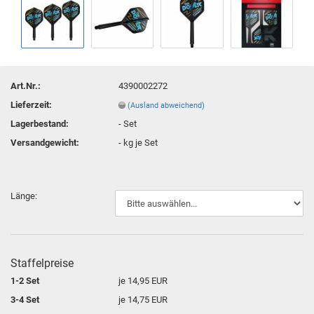
Art.Nr.:
4390002272
Lieferzeit:
(Ausland abweichend)
Lagerbestand:
-
Set
Versandgewicht:
-
kg je Set
Länge:
Staffelpreise
1-2 Set
je 14,95 EUR
3-4 Set
je 14,75 EUR