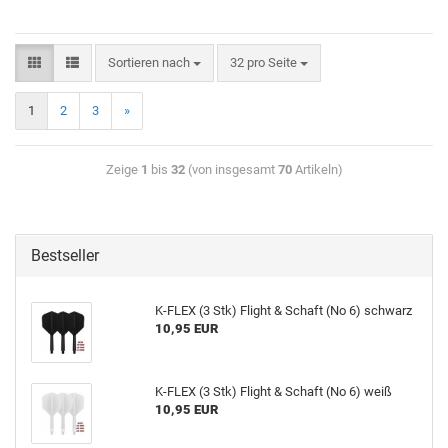
Sortieren nach
32 pro Seite
1
2
3
»
Zeige
1
bis
32
(von insgesamt
70
Artikeln)
Bestseller
K-​FLEX (3 Stk) Flight & Schaft (No 6) schwarz
10,95 EUR
K-​FLEX (3 Stk) Flight & Schaft (No 6) weiß
10,95 EUR