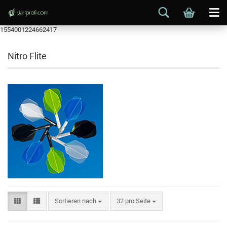
1554001224662417
Nitro Flite
Sortieren nach
32 pro Seite