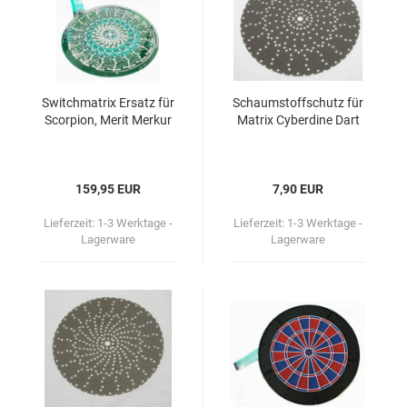
Switch­ma­trix Er­satz für
Schaum­stoff­schutz für
Scor­pi­on, Merit Mer­kur
Ma­trix Cy­ber­di­ne Dart
159,95 EUR
7,90 EUR
Lieferzeit:
1-3 Werktage -
Lieferzeit:
1-3 Werktage -
Lagerware
Lagerware