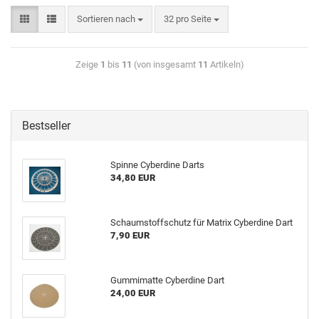
Sortieren nach
32 pro Seite
Zeige
1
bis
11
(von insgesamt
11
Artikeln)
Bestseller
Spin­ne Cy­ber­di­ne Darts
34,80 EUR
Schaum­stoff­schutz für Ma­trix Cy­ber­di­ne Dart
7,90 EUR
Gum­mi­mat­te Cy­ber­di­ne Dart
24,00 EUR