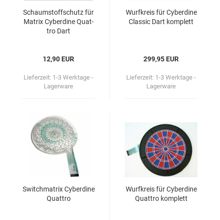
Schaum­stoff­schutz für
Wurf­kreis für Cy­ber­di­ne
Ma­trix Cy­ber­di­ne Quat­
Clas­sic Dart kom­plett
tro Dart
12,90 EUR
299,95 EUR
Lieferzeit:
1-3 Werktage -
Lieferzeit:
1-3 Werktage -
Lagerware
Lagerware
Switch­ma­trix Cy­ber­di­ne
Wurf­kreis für Cy­ber­di­ne
Quat­tro
Quat­tro kom­plett