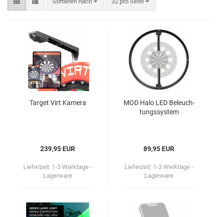
Sortieren nach
32 pro Seite
Tar­get Virt Ka­me­ra
MOD Halo LED Be­leuch­
tungs­sys­tem
239,95 EUR
89,95 EUR
Lieferzeit:
1-3 Werktage -
Lieferzeit:
1-3 Werktage -
Lagerware
Lagerware