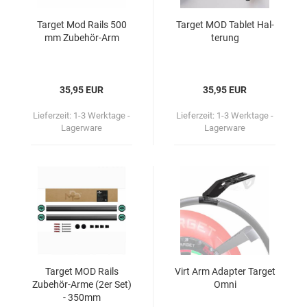
Tar­get Mod Rails 500
Tar­get MOD Ta­blet Hal­
mm Zubehör-​​Arm
te­rung
35,95 EUR
35,95 EUR
Lieferzeit:
1-3 Werktage -
Lieferzeit:
1-3 Werktage -
Lagerware
Lagerware
Tar­get MOD Rails
Virt Arm Ad­ap­ter Tar­get
Zubehör-​​Arme (2er Set)
Omni
- 350mm