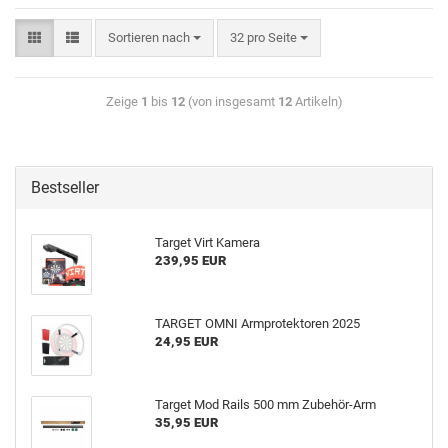
Sortieren nach
32 pro Seite
Zeige
1
bis
12
(von insgesamt
12
Artikeln)
Bestseller
Tar­get Virt Ka­me­ra
239,95 EUR
TAR­GET OMNI Arm­pro­tek­to­ren 2025
24,95 EUR
Tar­get Mod Rails 500 mm Zubehör-​Arm
35,95 EUR