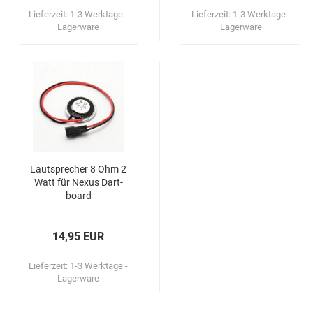
Marke "Nexus"
Lieferzeit:
1-3 Werktage -
Lieferzeit:
1-3 Werktage -
Lagerware
Lagerware
MD 350
Merkur
Weitere Marken
Laut­spre­cher 8 Ohm 2
Watt für Nexus Dart­
board
14,95 EUR
Lieferzeit:
1-3 Werktage -
Lagerware