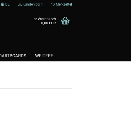
DE
Kundenlogin
Merkzettel
Ihr Warenkorb
0,00 EUR
DARTBOARDS
WEITERE
Kunststoffspitzen / Softtips
Steel / Stahlspitzen
te