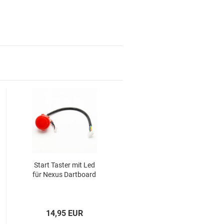
für Kinder und Familien
Start Tas­ter mit Led
für Dein Zuhause
für Nexus Dart­board
Top Premium Produkte
Gutscheine
14,95 EUR