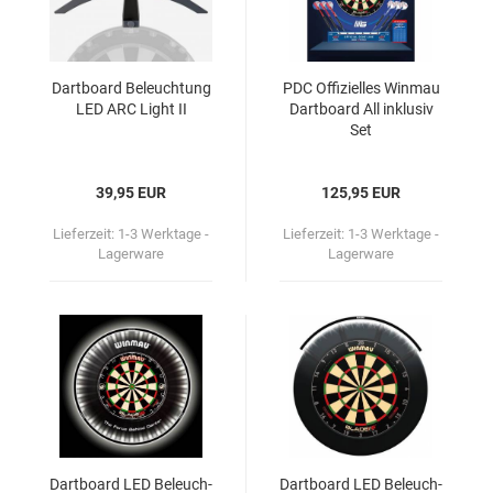
Dart­board Be­leuch­tung
PDC Of­fi­zi­el­les Win­mau
LED ARC Light II
Dart­board All in­klu­siv
Set
39,95 EUR
125,95 EUR
Lieferzeit:
1-3 Werktage -
Lieferzeit:
1-3 Werktage -
Lagerware
Lagerware
Dart­board LED Be­leuch­
Dart­board LED Be­leuch­