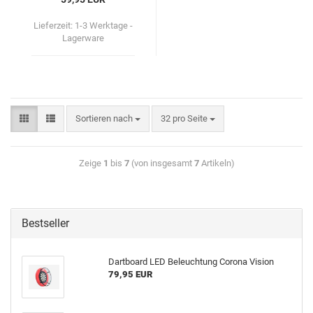
Lieferzeit:
1-3 Werktage -
Lagerware
Sortieren nach
32 pro Seite
Zeige
1
bis
7
(von insgesamt
7
Artikeln)
Bestseller
Dart­board LED Be­leuch­tung Co­ro­na Vi­si­on
79,95 EUR