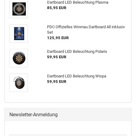
Dart­board LED Be­leuch­tung Plas­ma
85,95 EUR
PDC Of­fi­zi­el­les Win­mau Dart­board All in­klu­siv
Set
125,95 EUR
Dart­board LED Be­leuch­tung Po­la­ris
59,95 EUR
Dart­board LED Be­leuch­tung Wispa
59,95 EUR
Newsletter-Anmeldung