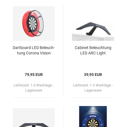
Dart­board LED Be­leuch­
Ca­bi­net Be­leuch­tung
tung Co­ro­na Vi­si­on
LED ARC Light
79,95 EUR
39,95 EUR
Lieferzeit:
1-3 Werktage -
Lieferzeit:
1-3 Werktage -
Lagerware
Lagerware