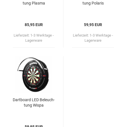
tung Plas­ma
tung Po­la­ris
85,95 EUR
59,95 EUR
Lieferzeit:
1-3 Werktage -
Lieferzeit:
1-3 Werktage -
Lagerware
Lagerware
Dart­board LED Be­leuch­
tung Wispa
59,95 EUR