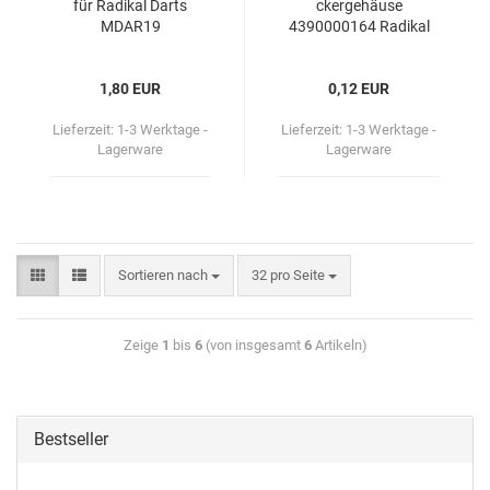
für Ra­di­kal Darts
cker­ge­häu­se
MDAR19
4390000164 Ra­di­kal
Dart MDAR19
1,80 EUR
0,12 EUR
Lieferzeit:
1-3 Werktage -
Lieferzeit:
1-3 Werktage -
Lagerware
Lagerware
Sortieren nach
32 pro Seite
Zeige
1
bis
6
(von insgesamt
6
Artikeln)
Bestseller