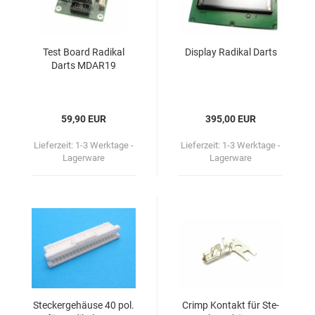
Test Board Ra­di­kal
Dis­play Ra­di­kal Darts
Darts MDAR19
59,90 EUR
395,00 EUR
Lieferzeit:
1-3 Werktage -
Lieferzeit:
1-3 Werktage -
Lagerware
Lagerware
Ste­cker­ge­häu­se 40 pol.
Crimp Kon­takt für Ste­