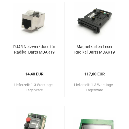
RJ45 Netz­werk­do­se für
Ma­gnet­kar­ten Leser
Ra­di­kal Darts MDAR19
Ra­di­kal Darts MDAR19
14,40 EUR
117,60 EUR
Lieferzeit:
1-3 Werktage -
Lieferzeit:
1-3 Werktage -
Lagerware
Lagerware