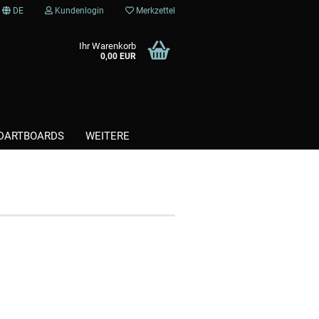
DE
Kundenlogin
Merkzettel
Ihr Warenkorb
0,00 EUR
DARTBOARDS
WEITERE
Kunststoffspitzen / Softtips
Steel / Stahlspitzen
te