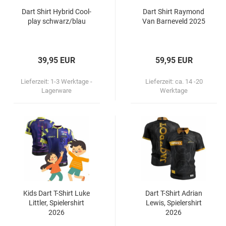
Dart Shirt Hy­brid Cool­
Dart Shirt Ray­mond
play schwarz/blau
Van Bar­ne­veld 2025
39,95 EUR
59,95 EUR
Lieferzeit:
1-3 Werktage -
Lieferzeit:
ca. 14 -20
Lagerware
Werktage
Kids Dart T-​Shirt Luke
Dart T-​Shirt Adri­an
Litt­ler, Spie­ler­shirt
Lewis, Spie­ler­shirt
2026
2026