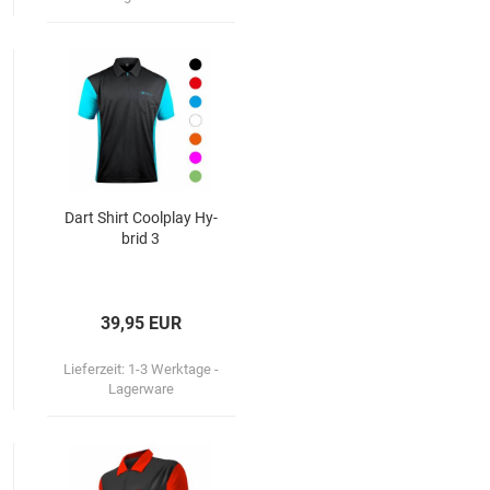
Dart Shirt Cool­play Hy­
brid 3
39,95 EUR
Lieferzeit:
1-3 Werktage -
Lagerware