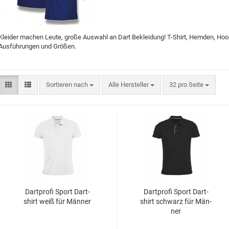
Flight Marke "Cosmo Fit
M3 Schäfte
Flight"
Cosmo Darts Schäfte
Sonderformen
L-Style Accessoires
Kleider machen Leute, große Auswahl an Dart Bekleidung! T-Shirt, Hemden, Hood
Flight Großpackungen
Ausführungen und Größen.
Flight Marke "8 Flight"
L-Style Flights
Flight Marke "Pentathlon"
Sortieren nach
Alle Hersteller
32 pro Seite
VDarts
Cyberdine
Novomatic
Dart­pro­fi Sport Dart­
Dart­pro­fi Sport Dart­
Radikal Darts
shirt weiß für Män­ner
shirt schwarz für Män­
ner
Arachnid
Löwendart