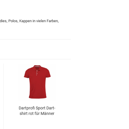
ies, Polos, Kappen in vielen Farben,
für Kinder und Familien
für Dein Zuhause
Top Premium Produkte
Dart­pro­fi Sport Dart­
Gutscheine
shirt rot für Män­ner