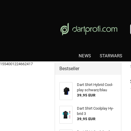
NEWS
STARWARS
1554001224662417
Bestseller
Dart Shirt Hy­brid Cool­
play schwarz/blau
39,95 EUR
Dart Shirt Cool­play Hy­
brid 3
39,95 EUR