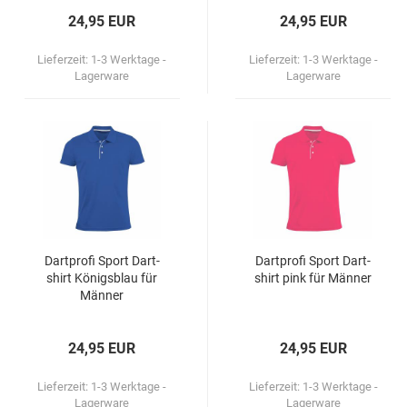
Marke "Nexus"
24,95 EUR
24,95 EUR
MD 350
Merkur
Lieferzeit:
1-3 Werktage -
Lieferzeit:
1-3 Werktage -
Lagerware
Lagerware
Weitere Marken
Dart­pro­fi Sport Dart­
Dart­pro­fi Sport Dart­
shirt Kö­nigs­blau für
shirt pink für Män­ner
Män­ner
24,95 EUR
24,95 EUR
Lieferzeit:
1-3 Werktage -
Lieferzeit:
1-3 Werktage -
Lagerware
Lagerware