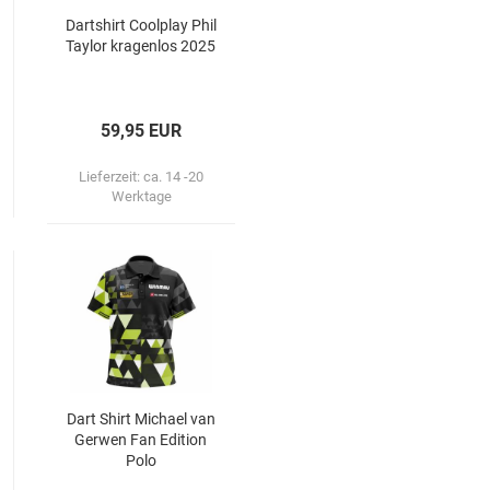
Dart­shirt Cool­play Phil
Tay­lor kra­gen­los 2025
59,95 EUR
Lieferzeit:
ca. 14 -20
Werktage
Dart Shirt Mi­cha­el van
Ger­wen Fan Edi­ti­on
Polo