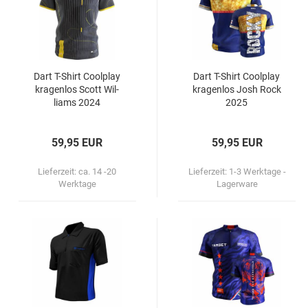
Dart T-​Shirt Cool­play
Dart T-​Shirt Cool­play
kra­gen­los Scott Wil­
kra­gen­los Josh Rock
liams 2024
2025
59,95 EUR
59,95 EUR
Lieferzeit:
ca. 14 -20
Lieferzeit:
1-3 Werktage -
Werktage
Lagerware