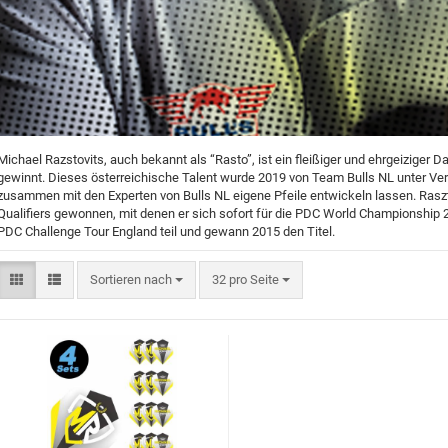
Marke "Nexus"
MD 350
Merkur
Weitere Marken
Michael Razstovits, auch bekannt als “Rasto”, ist ein fleißiger und ehrgeiziger
gewinnt. Dieses österreichische Talent wurde 2019 von Team Bulls NL unter Ve
zusammen mit den Experten von Bulls NL eigene Pfeile entwickeln lassen. Rasz
Qualifiers gewonnen, mit denen er sich sofort für die PDC World Championship 2
PDC Challenge Tour England teil und gewann 2015 den Titel.
Sortieren nach
32 pro Seite