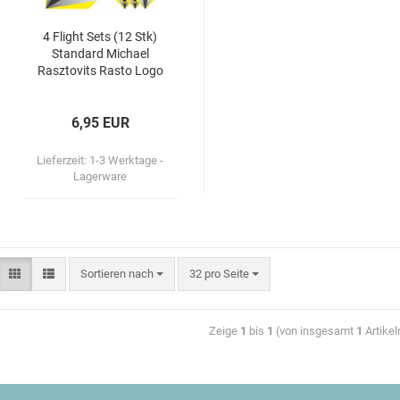
4 Flight Sets (12 Stk)
Stan­dard Mi­cha­el
Rasz­to­vits Rasto Logo
6,95 EUR
Lieferzeit:
1-3 Werktage -
Lagerware
Sortieren nach
32 pro Seite
Zeige
1
bis
1
(von insgesamt
1
Artikel