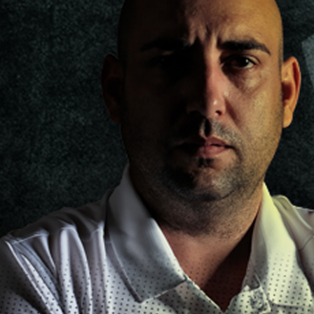
Flight Marke "Cosmo Fit
M3 Schäfte
Flight"
Cosmo Darts Schäfte
Sonderformen
L-Style Accessoires
Flight Großpackungen
Flight Marke "8 Flight"
L-Style Flights
Flight Marke "Pentathlon"
VDarts
Cyberdine
Novomatic
Radikal Darts
Arachnid
Löwendart