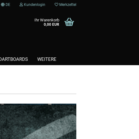
DE
Kundenlogin
Merkzettel
Ihr Warenkorb
0,00 EUR
DARTBOARDS
WEITERE
Kunststoffspitzen / Softtips
Steel / Stahlspitzen
te