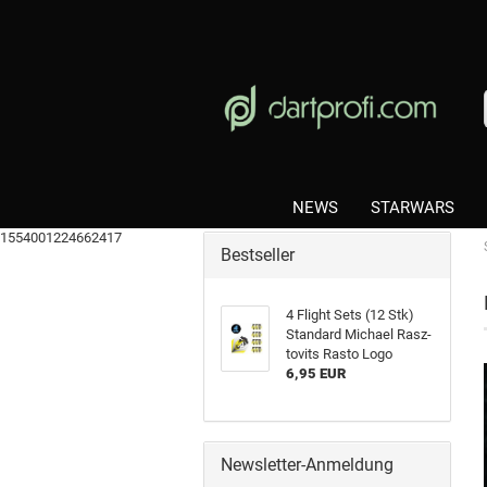
NEWS
STARWARS
1554001224662417
Bestseller
4 Flight Sets (12 Stk)
Stan­dard Mi­cha­el Rasz­
to­vits Rasto Logo
6,95 EUR
Newsletter-Anmeldung