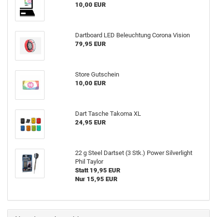
10,00 EUR
Dart­board LED Be­leuch­tung Co­ro­na Vi­si­on
79,95 EUR
Store Gut­schein
10,00 EUR
Dart Ta­sche Ta­ko­ma XL
24,95 EUR
22 g Steel Dart­set (3 Stk.) Power Sil­ver­light
Phil Tay­lor
Statt 19,95 EUR
Nur 15,95 EUR