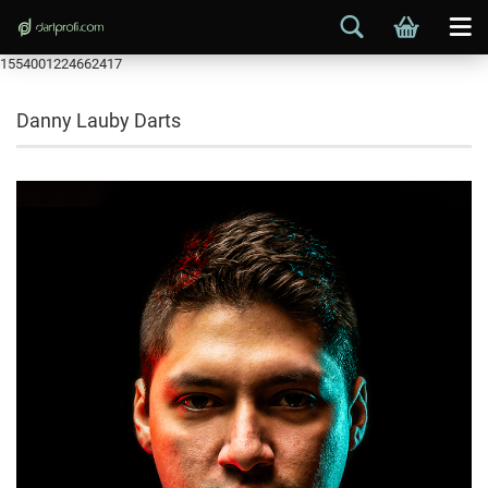
1554001224662417
Danny Lauby Darts