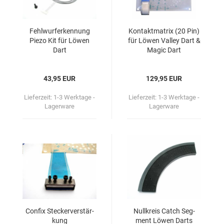
Fehl­wur­f­er­ken­nung
Kon­takt­ma­trix (20 Pin)
Piezo Kit für Löwen
für Löwen Val­ley Dart &
Dart
Magic Dart
43,95 EUR
129,95 EUR
Lieferzeit:
1-3 Werktage -
Lieferzeit:
1-3 Werktage -
Lagerware
Lagerware
Con­fix Ste­cker­ver­stär­
Null­kreis Catch Seg­
kung
ment Löwen Darts