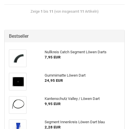
Zeige
1
bis
11
(von insgesamt
11
Artikeln)
Bestseller
Null­kreis Catch Seg­ment Löwen Darts
7,95 EUR
Gum­mi­mat­te Löwen Dart
24,95 EUR
Kan­ten­schutz Val­ley / Löwen Dart
9,95 EUR
Seg­ment In­nen­kreis Löwen Dart blau
2,28 EUR