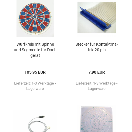
Wurf­kreis mit Spin­ne
Ste­cker für Kon­takt­ma­
und Seg­men­te für Dart­
trix 20 pin
ge­rät
105,95 EUR
7,90 EUR
Lieferzeit:
1-3 Werktage -
Lieferzeit:
1-3 Werktage -
Lagerware
Lagerware