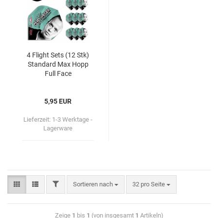
4 Flight Sets (12 Stk)
Stan­dard Max Hopp
Full Face
5,95 EUR
Lieferzeit:
1-3 Werktage -
Lagerware
Sortieren nach
32 pro Seite
Zeige
1
bis
1
(von insgesamt
1
Artikeln)