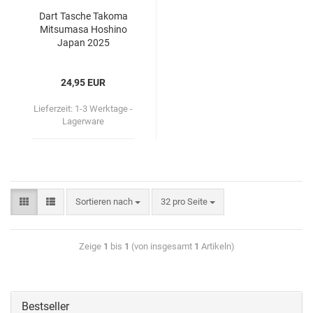
Dart Ta­sche Ta­ko­ma
Mit­su­ma­sa Ho­shi­no
Japan 2025
24,95 EUR
Lieferzeit:
1-3 Werktage -
Lagerware
Sortieren nach
32 pro Seite
Zeige
1
bis
1
(von insgesamt
1
Artikeln)
Bestseller