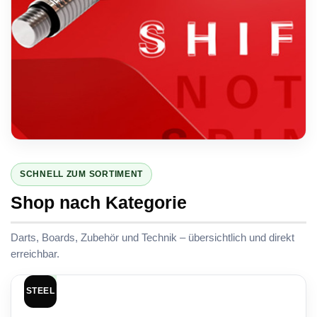
K-FLEX
K-Flex Shift
SCHNELL ZUM SORTIMENT
Integrated Flight & Shaft System von Target.
Shop nach Kategorie
K-Flex Shift ansehen →
Darts, Boards, Zubehör und Technik – übersichtlich und direkt
erreichbar.
STEEL