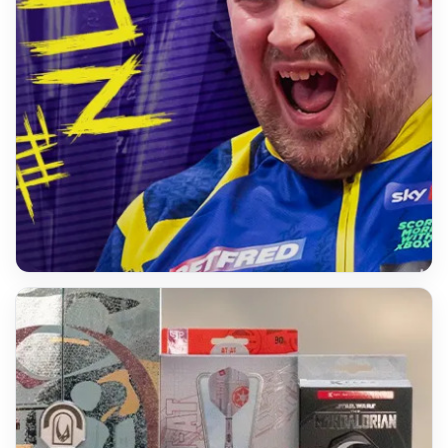
PLAYER
Luke Littler Range
Darts und Zubehör des Weltmeisters entdecken.
Range ansehen →