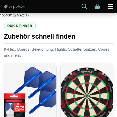
1554001224662417
QUICK FINDER
Zubehör schnell finden
K-Flex, Boards, Beleuchtung, Flights, Schäfte, Spitzen, Cases
und mehr.