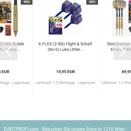
NEU
NEU
(3 Stk) Bo­li­de
K-​FLEX (3 Stk) Flight & Schaft
Steel Dart­set 
 / Swiss...
(No 6) Luke Litt­ler...
Envy 03 90%
5 EUR
14,95 EUR
69,9
rktage - Lagerware
Lieferzeit: 1-3 Werktage - Lagerware
Lieferzeit: 1-3 We
DARTPROFI.com - Besuchen Sie unsere Store in 1210 Wien -