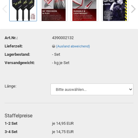
Art.Nr.:
4390002132
Lieferzeit:
(Ausland abweichend)
Lagerbestand:
-
Set
Versandgewicht:
-
kg je Set
Länge:
Staffelpreise
1-2 Set
je 14,95 EUR
3-4 Set
je 14,75 EUR