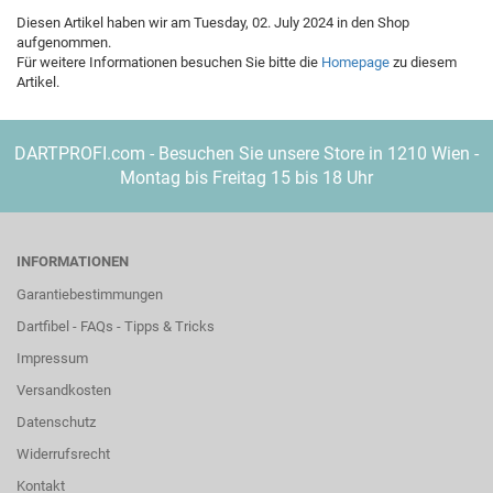
Diesen Artikel haben wir am Tuesday, 02. July 2024 in den Shop
aufgenommen.
Für weitere Informationen besuchen Sie bitte die
Homepage
zu diesem
Artikel.
DARTPROFI.com - Besuchen Sie unsere Store in 1210 Wien -
Montag bis Freitag 15 bis 18 Uhr
INFORMATIONEN
Garantiebestimmungen
Dartfibel - FAQs - Tipps & Tricks
Impressum
Versandkosten
Datenschutz
Widerrufsrecht
Kontakt