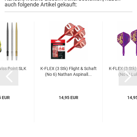
auch folgende Artikel gekauft:
Swiss Point SLK
K-​FLEX (3 Stk) Flight & Schaft
K-​FLEX (3 Stk)
(No 6) Na­than Aspi­nall...
(No 6) Luke
5 EUR
14,95 EUR
14,9