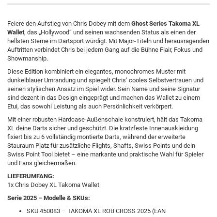
Feiere den Aufstieg von Chris Dobey mit dem
Ghost Series Takoma XL
Wallet
, das „Hollywood“ und seinen wachsenden Status als einen der
hellsten Sterne im Dartsport würdigt. Mit Major-Titeln und herausragenden
Auftritten verbindet Chris bei jedem Gang auf die Bühne Flair, Fokus und
Showmanship.
Diese Edition kombiniert ein elegantes, monochromes Muster mit
dunkelblauer Umrandung und spiegelt Chris’ cooles Selbstvertrauen und
seinen stylischen Ansatz im Spiel wider. Sein Name und seine Signatur
sind dezent in das Design eingeprägt und machen das Wallet zu einem
Etui, das sowohl Leistung als auch Persönlichkeit verkörpert.
Mit einer robusten Hardcase-Außenschale konstruiert, hält das Takoma
XL deine Darts sicher und geschützt. Die kratzfeste Innenauskleidung
fixiert bis zu 6 vollständig montierte Darts, während der erweiterte
Stauraum Platz für zusätzliche Flights, Shafts, Swiss Points und dein
Swiss Point Tool bietet – eine markante und praktische Wahl für Spieler
und Fans gleichermaßen.
LIEFERUMFANG:
1x Chris Dobey XL Takoma Wallet
Serie 2025 – Modelle & SKUs:
SKU 450083 – TAKOMA XL ROB CROSS 2025 (EAN