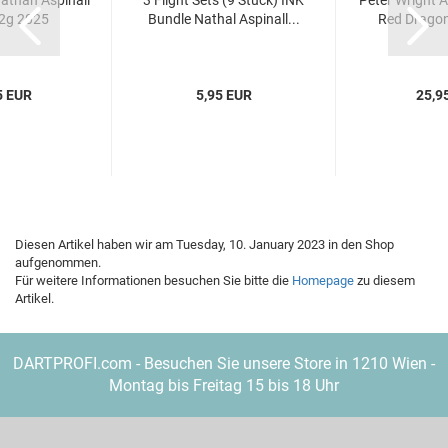
a­than Aspi­nall
3 Flight Sets (9 Stück) INK
Peter Wright Ac
2g 2025
Bund­le Na­thal Aspi­nall...
Red Dra­gon 
5 EUR
5,95 EUR
25,9
Diesen Artikel haben wir am Tuesday, 10. January 2023 in den Shop
aufgenommen.
Für weitere Informationen besuchen Sie bitte die
Homepage
zu diesem
Artikel.
DARTPROFI.com - Besuchen Sie unsere Store in 1210 Wien -
Montag bis Freitag 15 bis 18 Uhr