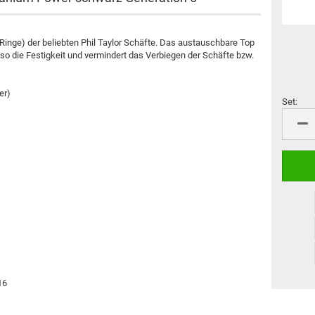
Marke "Nexus"
MD 350
 Ringe) der beliebten Phil Taylor Schäfte. Das austauschbare Top
Merkur
rt so die Festigkeit und vermindert das Verbiegen der Schäfte bzw.
Weitere Marken
er)
Set:
Set
16