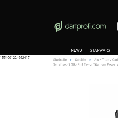
NEWS
STARWARS
1554001224662417
»
»
Startseite
Schäfte
Alu / Titan / Ca
Schaftset (3 Stk) Phil Taylor Titanium Power