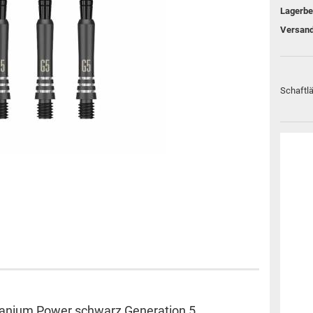
Flight Marke "Cosmo Fit
M3 Schäfte
Flight"
Cosmo Darts Schäfte
Sonderformen
L-Style Accessoires
Flight Großpackungen
Flight Marke "8 Flight"
L-Style Flights
Schaftl
Flight Marke "Pentathlon"
VDarts
Cyberdine
Novomatic
Radikal Darts
Arachnid
Löwendart
Titanium Power schwarz Generation 5