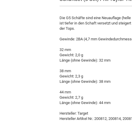
Die G5 Schäfte sind eine Neuauflage (helle
ist tiefer in den Schaft versetzt und steige
der Tops.
Gewinde: 2BA (4,7 mm Gewindedurchmess
32 mm
Gewicht: 2,0 g
Poster
Länge (ohne Gewinde): 32 mm
38 mm
Gewicht: 2,3 g
Länge (ohne Gewinde): 38 mm
44 mm
Gewicht: 2,7 g
Länge (ohne Gewinde): 44 mm
Hersteller: Target
Hersteller Artikel Nr.: 200812, 200814, 2008