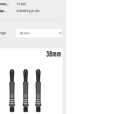
Lagerbestand:
12
Set
Versandgewicht:
0,0048
kg je Set
änge:
für Kinder und Familien
für Dein Zuhause
Top Premium Produkte
Gutscheine