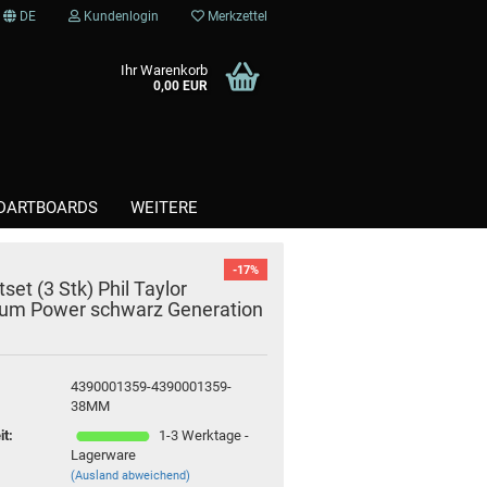
DE
Kundenlogin
Merkzettel
Ihr Warenkorb
0,00 EUR
DARTBOARDS
WEITERE
-17%
set (3 Stk) Phil Taylor
Kunststoffspitzen / Softtips
ium Power schwarz Generation
Steel / Stahlspitzen
4390001359-4390001359-
38MM
it:
1-3 Werktage -
Lagerware
(Ausland abweichend)
te