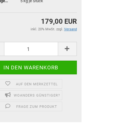
Versandgewicht:
5
kg je Stück
179,00 EUR
inkl. 20% MwSt. zzgl.
Versand
AUF DEN MERKZETTEL
WOANDERS GÜNSTIGER?
für Kinder und Familien
FRAGE ZUM PRODUKT
für Dein Zuhause
Top Premium Produkte
Gutscheine