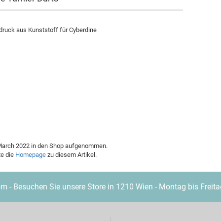
Marke "Nexus"
MD 350
druck aus Kunststoff für Cyberdine
Merkur
Weitere Marken
. March 2022 in den Shop aufgenommen.
te die
Homepage
zu diesem Artikel.
- Besuchen Sie unsere Store in 1210 Wien - Montag bis Freita