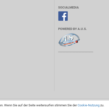
SOCIALMEDIA
POWERED BY A.U.S.
________________________
Shopsystem
by Gambio.de © 2019
n. Wenn Sie auf der Seite weitersurfen stimmen Sie der
Cookie-Nutzung
zu.