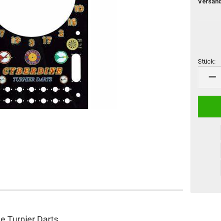
Flight Marke "Cosmo Fit
M3 Schäfte
Flight"
Cosmo Darts Schäfte
Sonderformen
L-Style Accessoires
Flight Großpackungen
Flight Marke "8 Flight"
Stück:
L-Style Flights
Stück
Flight Marke "Pentathlon"
VDarts
Cyberdine
Novomatic
Radikal Darts
Arachnid
Löwendart
e Turnier Darts