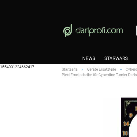
NEWS
STARWARS
1554001224662417
»
»
Startseite
Geräte Ersatzteile
Cyberd
Plexi Frontscheibe für Cyberdine Turnier Darts