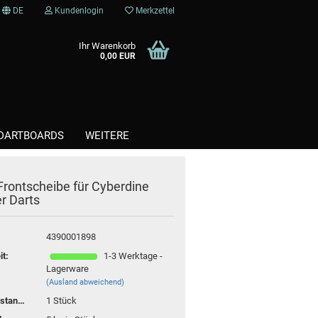
DE
Kundenlogin
Merkzettel
Ihr Warenkorb
0,00 EUR
DARTBOARDS
WEITERE
 Frontscheibe für Cyberdine
Kunststoffspitzen / Softtips
er Darts
Steel / Stahlspitzen
4390001898
it:
1-3 Werktage -
Lagerware
(Ausland abweichend)
Lagerbestand:
1
Stück
te