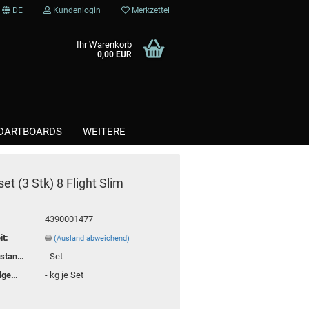
DE
Kundenlogin
Merkzettel
Ihr Warenkorb
0,00 EUR
DARTBOARDS
WEITERE
set (3 Stk) 8 Flight Slim
Kunststoffspitzen / Softtips
Steel / Stahlspitzen
4390001477
it:
(Ausland abweichend)
Lagerbestand:
-
Set
Versandgewicht:
-
kg je Set
te