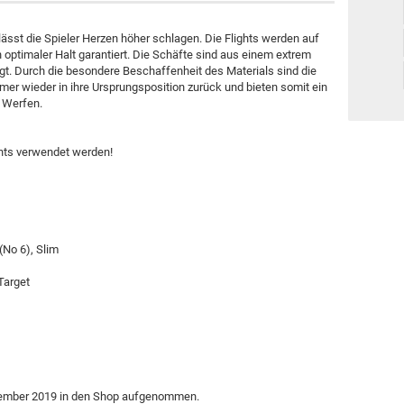
Marke "Nexus"
MD 350
ässt die Spieler Herzen höher schlagen. Die Flights werden auf
 optimaler Halt garantiert. Die Schäfte sind aus einem extrem
Merkur
gt. Durch die besondere Beschaffenheit des Materials sind die
Weitere Marken
er wieder in ihre Ursprungsposition zurück und bieten somit ein
 Werfen.
ights verwendet werden!
(No 6), Slim
 Target
ovember 2019 in den Shop aufgenommen.