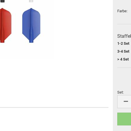
Flight Marke "Cosmo Fit
M3 Schäfte
Flight"
Farbe:
Cosmo Darts Schäfte
Sonderformen
L-Style Accessoires
Flight Großpackungen
Flight Marke "8 Flight"
Staffe
L-Style Flights
1-2 Set
Flight Marke "Pentathlon"
3-4 Set
> 4 Set
Set:
VDarts
Set
Cyberdine
Novomatic
Radikal Darts
Arachnid
Löwendart