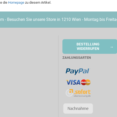
te die
Homepage
zu diesem Artikel.
- Besuchen Sie unsere Store in 1210 Wien - Montag bis Freita
BESTELLUNG
→
WIDERRUFEN
ZAHLUNGSARTEN