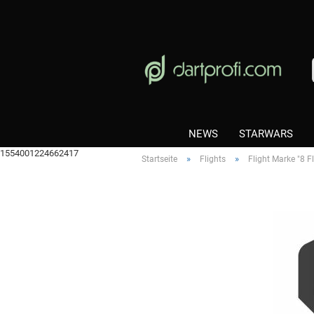
NEWS
STARWARS
1554001224662417
»
»
Startseite
Flights
Flight Marke "8 Fl