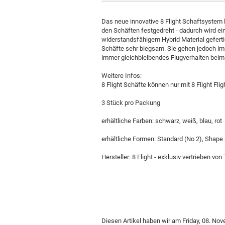
Das neue innovative 8 Flight Schaftsystem l
den Schäften festgedreht - dadurch wird ein
widerstandsfähigem Hybrid Material geferti
Schäfte sehr biegsam. Sie gehen jedoch imm
immer gleichbleibendes Flugverhalten beim
Weitere Infos:
8 Flight Schäfte können nur mit 8 Flight Fl
Poster
3 Stück pro Packung
erhältliche Farben: schwarz, weiß, blau, rot
erhältliche Formen: Standard (No 2), Shape 
Hersteller: 8 Flight - exklusiv vertrieben von
Diesen Artikel haben wir am Friday, 08. N