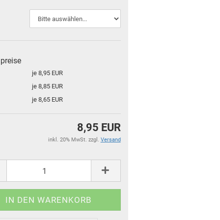
lpreise
je 8,95 EUR
je 8,85 EUR
je 8,65 EUR
8,95 EUR
inkl. 20% MwSt. zzgl.
Versand
für Kinder und Familien
für Dein Zuhause
Top Premium Produkte
Gutscheine