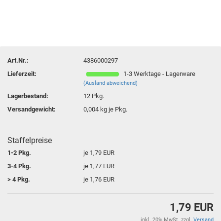
Art.Nr.:
4386000297
Lieferzeit:
1-3 Werktage - Lagerware
(Ausland abweichend)
Lagerbestand:
12
Pkg.
Versandgewicht:
0,004
kg je Pkg.
Staffelpreise
1-2 Pkg.
je 1,79 EUR
3-4 Pkg.
je 1,77 EUR
> 4 Pkg.
je 1,76 EUR
1,79 EUR
inkl. 20% MwSt. zzgl.
Versand