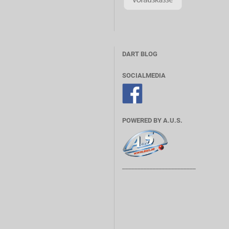
DART BLOG
SOCIALMEDIA
POWERED BY A.U.S.
________________________