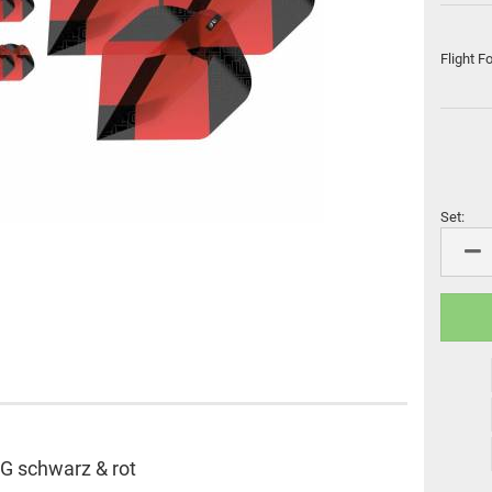
Flight Marke "Cosmo Fit
M3 Schäfte
Flight"
Cosmo Darts Schäfte
Flight F
Sonderformen
L-Style Accessoires
Flight Großpackungen
Flight Marke "8 Flight"
L-Style Flights
Flight Marke "Pentathlon"
Set:
Set
VDarts
Cyberdine
Novomatic
Radikal Darts
Arachnid
AG schwarz & rot
Löwendart