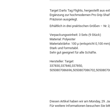
Target Darts Tag Flights, hergestellt aus e
Ergänzung zur hochmodernen Pro Grip Shaft
Präzision ausgelegt.
Erhältlich in drei praktischen Größen – Nr. 2,
Verpackungseinheit: 3 Sets (9 Stück)
Material: Polyester
Materialstärke: 100 µ (entspricht 0,100 mm
Stark und formstabil.
Poster
Sehr gut geeignet für alle Schäfte.
Hersteller: Target
337830,337840,337850,
5050807086696,5050807086702,50508070
Diesen Artikel haben wir am Monday, 29. 
Für weitere Informationen besuchen Sie bit