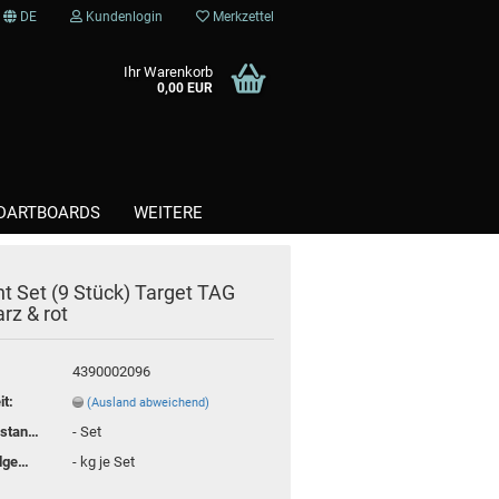
DE
Kundenlogin
Merkzettel
Ihr Warenkorb
0,00 EUR
DARTBOARDS
WEITERE
ht Set (9 Stück) Target TAG
Kunststoffspitzen / Softtips
rz & rot
Steel / Stahlspitzen
4390002096
it:
(Ausland abweichend)
Lagerbestand:
-
Set
Versandgewicht:
-
kg je Set
te