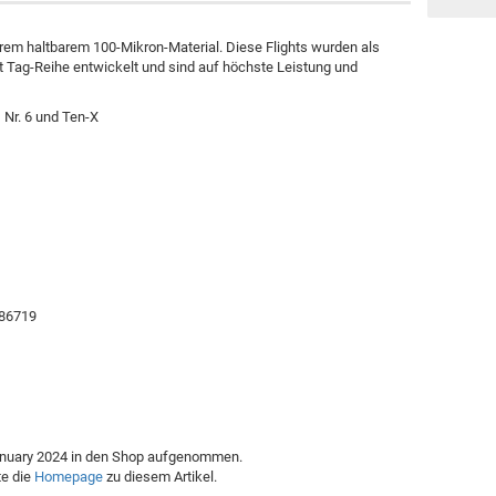
Marke "Nexus"
MD 350
xtrem haltbarem 100-Mikron-Material. Diese Flights wurden als
 Tag-Reihe entwickelt und sind auf höchste Leistung und
Merkur
Weitere Marken
 Nr. 6 und Ten-X ​
)
86719
January 2024 in den Shop aufgenommen.
te die
Homepage
zu diesem Artikel.