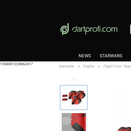
NEWS
STARWARS
1554001224662417
»
»
Startseite
Flights
Flight Form "Sta