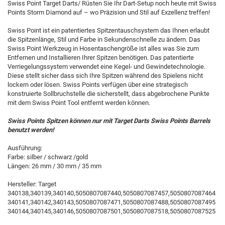
Swiss Point Target Darts/ Rüsten Sie Ihr Dart-Setup noch heute mit Swiss
Points Storm Diamond auf – wo Präzision und Stil auf Exzellenz treffen!
Swiss Point ist ein patentiertes Spitzentauschsystem das Ihnen erlaubt
die Spitzenlänge, Stil und Farbe in Sekundenschnelle zu ändern. Das
Swiss Point Werkzeug in Hosentaschengröße ist alles was Sie zum
Entfernen und Installieren Ihrer Spitzen benötigen. Das patentierte
Verriegelungssystem verwendet eine Kegel- und Gewindetechnologie.
Diese stellt sicher dass sich Ihre Spitzen während des Spielens nicht
lockern oder lösen. Swiss Points verfügen über eine strategisch
konstruierte Sollbruchstelle die sicherstellt, dass abgebrochene Punkte
mit dem Swiss Point Tool entfernt werden können.
Swiss Points Spitzen können nur mit Target Darts Swiss Points Barrels
benutzt werden!
Ausführung:
Farbe: silber / schwarz /gold
Längen: 26 mm / 30 mm / 35 mm
Hersteller: Target
340138,340139,340140,5050807087440,5050807087457,5050807087464
340141,340142,340143,5050807087471,5050807087488,5050807087495
340144,340145,340146,5050807087501,5050807087518,5050807087525