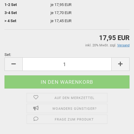
1-2 Set
je 17,95 EUR
3-4 Set
je 17,70 EUR
> 4 Set
je 17,45 EUR
17,95 EUR
inkl. 20% MwSt. zzgl.
Versand
Set:
Set
AUF DEN MERKZETTEL
WOANDERS GÜNSTIGER?
FRAGE ZUM PRODUKT