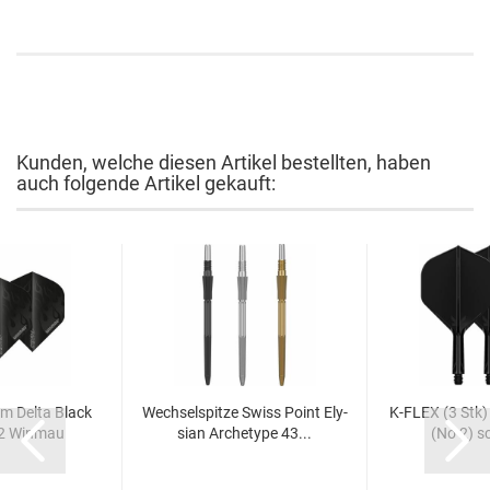
Kunden, welche diesen Artikel bestellten, haben
auch folgende Artikel gekauft:
sm Delta Black
Wech­sel­spit­ze Swiss Point Ely­
K-​FLEX (3 Stk)
2 Win­mau
si­an Ar­che­ty­pe 43...
(No 2) s