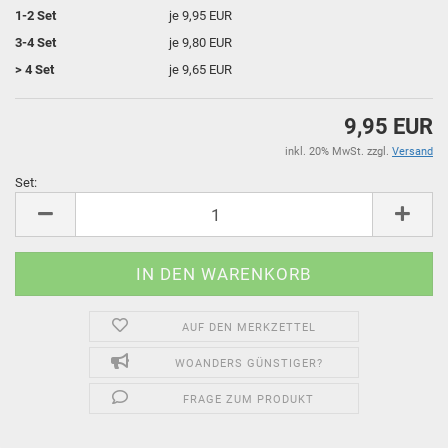
1-2 Set
je 9,95 EUR
3-4 Set
je 9,80 EUR
> 4 Set
je 9,65 EUR
9,95 EUR
inkl. 20% MwSt. zzgl.
Versand
Set:
Set
AUF DEN MERKZETTEL
WOANDERS GÜNSTIGER?
FRAGE ZUM PRODUKT