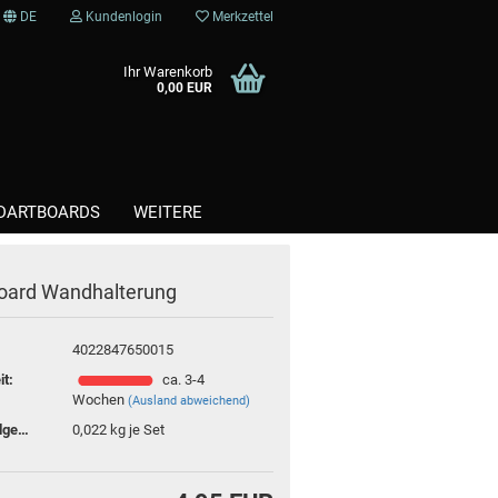
DE
Kundenlogin
Merkzettel
Ihr Warenkorb
0,00 EUR
DARTBOARDS
WEITERE
oard Wandhalterung
Kunststoffspitzen / Softtips
Steel / Stahlspitzen
4022847650015
it:
ca. 3-4
Wochen
(Ausland abweichend)
Versandgewicht:
0,022
kg je Set
te