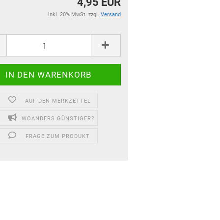
4,95 EUR
inkl. 20% MwSt. zzgl.
Versand
AUF DEN MERKZETTEL
WOANDERS GÜNSTIGER?
FRAGE ZUM PRODUKT
für Kinder und Familien
für Dein Zuhause
Top Premium Produkte
Gutscheine