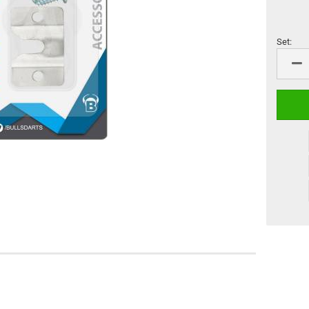
Flight Marke "Cosmo Fit
M3 Schäfte
Flight"
Cosmo Darts Schäfte
Sonderformen
Set:
L-Style Accessoires
Flight Großpackungen
Set
Flight Marke "8 Flight"
L-Style Flights
Flight Marke "Pentathlon"
VDarts
Cyberdine
Novomatic
Radikal Darts
Arachnid
Löwendart