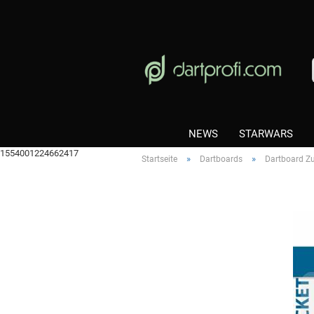
NEWS
STARWARS
1554001224662417
»
»
Startseite
Dartboards
Dartboard Z