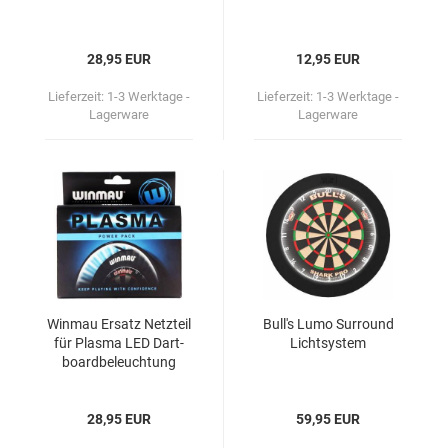
28,95 EUR
12,95 EUR
Lieferzeit:
1-3 Werktage -
Lieferzeit:
1-3 Werktage -
Lagerware
Lagerware
Win­mau Er­satz Netz­teil
Bull's Lumo Sur­round
für Plas­ma LED Dart­
Licht­sys­tem
board­be­leuch­tung
28,95 EUR
59,95 EUR