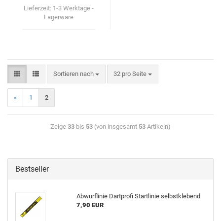
Lieferzeit:
1-3 Werktage -
Lagerware
Sortieren nach
32 pro Seite
«
1
2
Zeige
33
bis
53
(von insgesamt
53
Artikeln)
Bestseller
Ab­wurf­li­nie Dart­pro­fi Start­li­nie selbst­kle­bend
7,90 EUR