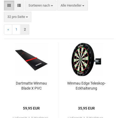
Sortieren nach
Alle Hersteller
32 pro Seite
«
1
2
Dart­mat­te Win­mau
Win­mau Edge Teleskop-​​
Blade X PVC
Eck­hal­te­rung
59,95 EUR
35,95 EUR