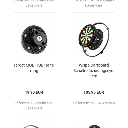
Lieferzeit:
1-3 Werktage -
Lieferzeit:
1-3 Werktage -
Lagerware
Lagerware
Tar­get MOD HUB Hal­te­
Wispa Dart­board
rung
Schall­re­du­zie­rungs­sys­
tem
19,95 EUR
105,95 EUR
Lieferzeit:
1-3 Werktage -
Lieferzeit:
ca. 3-4 Wochen
Lagerware