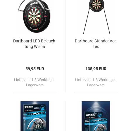
Dart­board LED Be­leuch­
Dart­board Stän­der Ver­
tung Wispa
tex
59,95 EUR
135,95 EUR
Lieferzeit:
1-3 Werktage -
Lieferzeit:
1-3 Werktage -
Lagerware
Lagerware