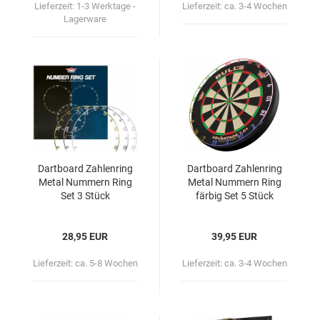
Lieferzeit:
1-3 Werktage -
Lieferzeit:
ca. 3-4 Wochen
Lagerware
Dart­board Zah­len­ring
Dart­board Zah­len­ring
Metal Num­mern Ring
Metal Num­mern Ring
Set 3 Stück
fär­big Set 5 Stück
28,95 EUR
39,95 EUR
Lieferzeit:
ca. 5-8 Wochen
Lieferzeit:
ca. 3-4 Wochen