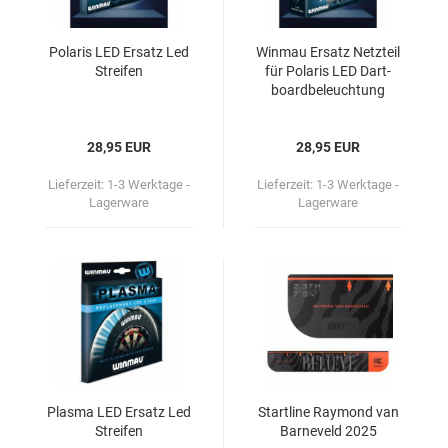
Po­la­ris LED Er­satz Led
Win­mau Er­satz Netz­teil
Strei­fen
für Po­la­ris LED Dart­
board­be­leuch­tung
28,95 EUR
28,95 EUR
Lieferzeit:
1-3 Werktage -
Lieferzeit:
1-3 Werktage -
Lagerware
Lagerware
Plas­ma LED Er­satz Led
Start­li­ne Ray­mond van
Strei­fen
Bar­ne­veld 2025