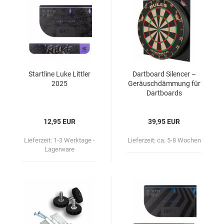
Start­li­ne Luke Litt­ler
Dart­board Si­len­cer –
2025
Ge­räusch­däm­mung für
Dart­boards
12,95 EUR
39,95 EUR
Lieferzeit:
1-3 Werktage -
Lieferzeit:
ca. 5-8 Wochen
Lagerware