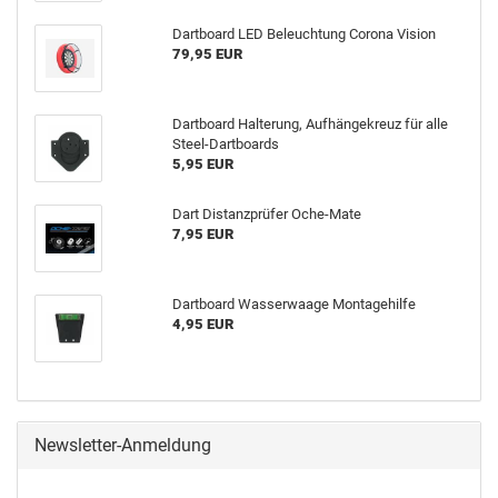
Dart­board LED Be­leuch­tung Co­ro­na Vi­si­on
79,95 EUR
Dart­board Hal­te­rung, Auf­hän­ge­kreuz für alle
Steel-​Dartboards
5,95 EUR
Dart Di­stanz­prü­fer Oche-​Mate
7,95 EUR
Dart­board Was­ser­waa­ge Mon­ta­ge­hil­fe
4,95 EUR
Newsletter-Anmeldung