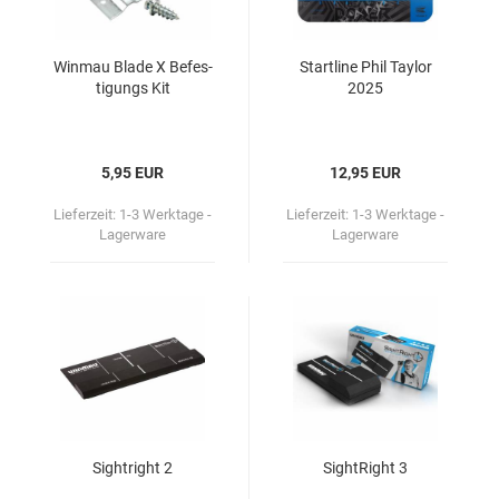
Win­mau Blade X Be­fes­
Start­li­ne Phil Tay­lor
ti­gungs Kit
2025
5,95 EUR
12,95 EUR
Lieferzeit:
1-3 Werktage -
Lieferzeit:
1-3 Werktage -
Lagerware
Lagerware
Sigh­t­right 2
Sigh­t­Right 3