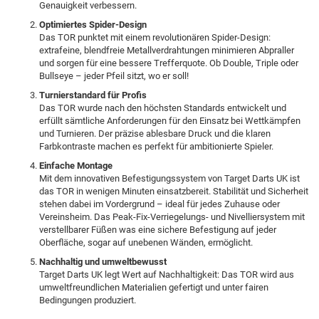
Genauigkeit verbessern.
Optimiertes Spider-Design
Das TOR punktet mit einem revolutionären Spider-Design:
extrafeine, blendfreie Metallverdrahtungen minimieren Abpraller
und sorgen für eine bessere Trefferquote. Ob Double, Triple oder
Bullseye – jeder Pfeil sitzt, wo er soll!
Turnierstandard für Profis
Das TOR wurde nach den höchsten Standards entwickelt und
erfüllt sämtliche Anforderungen für den Einsatz bei Wettkämpfen
und Turnieren. Der präzise ablesbare Druck und die klaren
Farbkontraste machen es perfekt für ambitionierte Spieler.
Einfache Montage
Mit dem innovativen Befestigungssystem von Target Darts UK ist
das TOR in wenigen Minuten einsatzbereit. Stabilität und Sicherheit
stehen dabei im Vordergrund – ideal für jedes Zuhause oder
Vereinsheim. Das Peak-Fix-Verriegelungs- und Nivelliersystem mit
verstellbarer Füßen was eine sichere Befestigung auf jeder
Oberfläche, sogar auf unebenen Wänden, ermöglicht.
Nachhaltig und umweltbewusst
Target Darts UK legt Wert auf Nachhaltigkeit: Das TOR wird aus
umweltfreundlichen Materialien gefertigt und unter fairen
Bedingungen produziert.