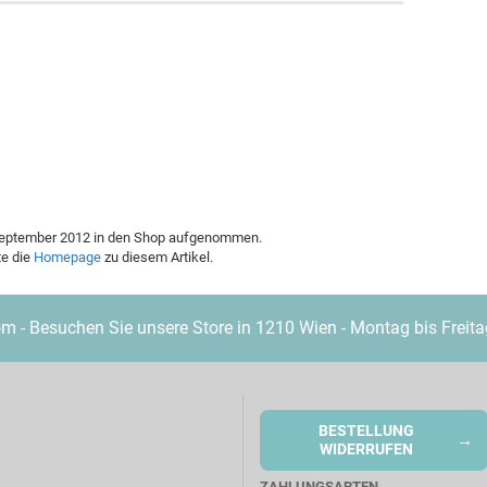
Marke "Nexus"
MD 350
Merkur
Weitere Marken
. September 2012 in den Shop aufgenommen.
te die
Homepage
zu diesem Artikel.
- Besuchen Sie unsere Store in 1210 Wien - Montag bis Freita
BESTELLUNG
→
WIDERRUFEN
ZAHLUNGSARTEN