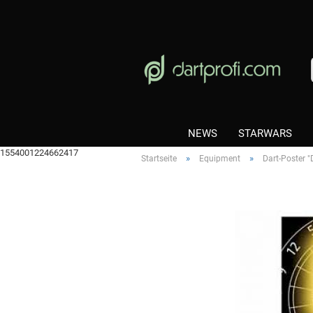
NEWS
STARWARS
1554001224662417
»
»
Startseite
Equipment
Dart-Poster "