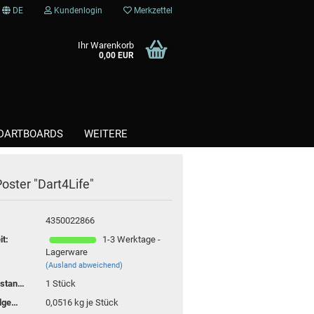
DE
Kundenlogin
Merkzettel
Ihr Warenkorb
0,00 EUR
DARTBOARDS
WEITERE
oster "Dart4Life"
Kunststoffspitzen / Softtips
Steel / Stahlspitzen
4350022866
it:
1-3 Werktage -
Lagerware
(Ausland abweichend)
Lagerbestand:
1
Stück
Versandgewicht:
0,0516
kg je Stück
te