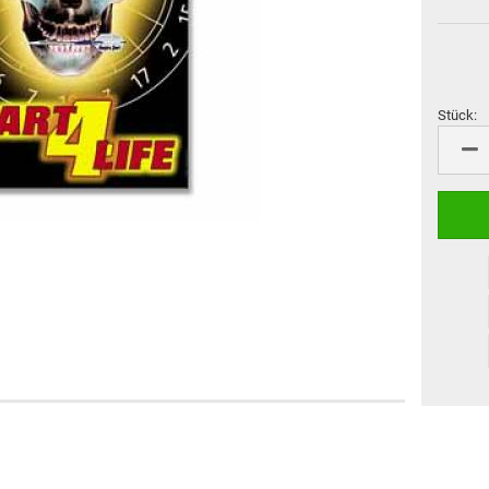
Flight Marke "Cosmo Fit
M3 Schäfte
Flight"
Cosmo Darts Schäfte
Sonderformen
L-Style Accessoires
Flight Großpackungen
Flight Marke "8 Flight"
Stück:
L-Style Flights
Stück
Flight Marke "Pentathlon"
VDarts
Cyberdine
Novomatic
Radikal Darts
Arachnid
Löwendart